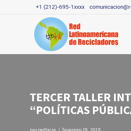
+1 (212)-695-1xxxx
comunicacion@re
Pular
para
o
conteúdo
TERCER TALLER IN
“POLÍTICAS PÚBLIC
por
redlacre
fevereiro 28, 2019