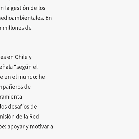
 la gestión de los
 medioambientales. En
a millones de
es en Chile y
eñala “según el
re en el mundo: he
compañeros de
rramienta
los desafíos de
misión de la Red
e: apoyar y motivar a