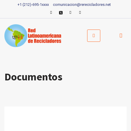
+1 (212)-695-1xxxx
comunicacion@rerecicladores.net
Pular
para
o
conteúdo
Documentos