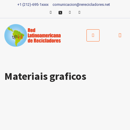
+1 (212)-695-1xxxx
comunicacion@rerecicladores.net
Pular
para
o
conteúdo
Materiais graficos